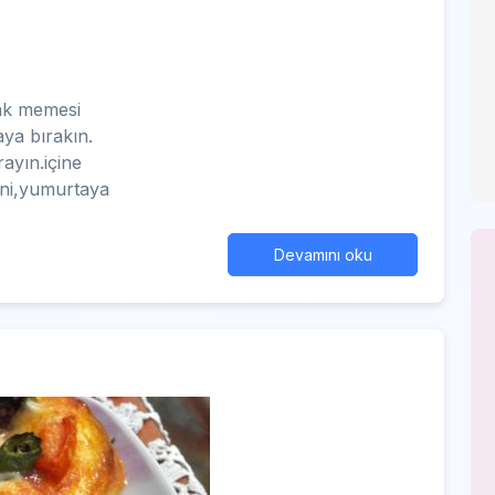
lak memesi
ya bırakın.
rayın.içine
rini,yumurtaya
Devamını oku