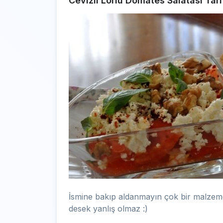
Cevizli Lorlu Domates Salatası Tari
İsmine bakıp aldanmayın çok bir malzeme
desek yanlış olmaz :)