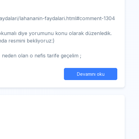
faydalari/lahananin-faydalari.html#comment-1304
i okumalı diye yorumunu konu olarak düzenledik.
da resmini bekliyoruz:)
 neden olan o nefis tarife geçelim ;
Devamını oku