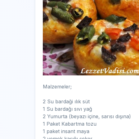
Malzemeler;
2 Su bardaği ılık süt
1 Su bardağı sıvı yağ
2 Yumurta (beyazı içine, sarısı dışına)
1 Paket Kabartma tozu
1 paket insant maya
2 yemek kaşığı şeker