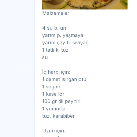
Malzemeler
4 su b. un
yarım p. yaşmaya
yarım çay b. sıvıyağ
1 tatlı k. tuz
su
İç harcı için:
1 demet ısırgan otu
1 soğan
1 kase lor
100 gr dil peyniri
1 yumurta
tuz, karabiber
Üzeri için: