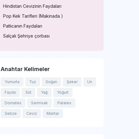
Hindistan Cevizinin Faydaları
Pop Kek Tarifleri (Makinada )
Patlıcanın Faydaları
Salçalı Şehriye çorbası
Anahtar Kelimeler
Yumurta
Tuz
Soğan
Şeker
Un
Fayda
Süt
Yağ
Yoğurt
Domates
Sarımsak
Patates
Sebze
Ceviz
Mantar