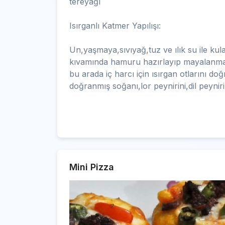
tereyağı
Isırganlı Katmer Yapılışı:
Un,yaşmaya,sıvıyağ,tuz ve ılık su ile ku
kıvamında hamuru hazırlayıp mayalanma
bu arada iç harcı için ısırgan otlarını doğ
doğranmış soğanı,lor peynirini,dil peyni
Mini Pizza