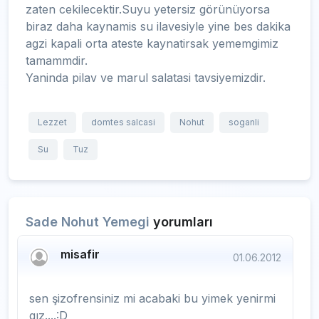
zaten cekilecektir.Suyu yetersiz görünüyorsa
biraz daha kaynamis su ilavesiyle yine bes dakika
agzi kapali orta ateste kaynatirsak yememgimiz
tamammdir.
Yaninda pilav ve marul salatasi tavsiyemizdir.
Lezzet
domtes salcasi
Nohut
soganli
Su
Tuz
Sade Nohut Yemegi
yorumları
misafir
01.06.2012
sen şizofrensiniz mi acabaki bu yimek yenirmi
gız....:D