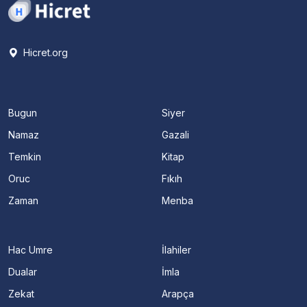
Hicret.org
Bugun
Siyer
Namaz
Gazali
Temkin
Kitap
Oruc
Fıkıh
Zaman
Menba
Hac Umre
İlahiler
Dualar
İmla
Zekat
Arapça