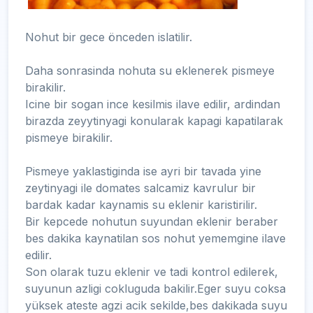
Nohut bir gece önceden islatilir.
Daha sonrasinda nohuta su eklenerek pismeye
birakilir.
Icine bir sogan ince kesilmis ilave edilir, ardindan
birazda zeyytinyagi konularak kapagi kapatilarak
pismeye birakilir.
Pismeye yaklastiginda ise ayri bir tavada yine
zeytinyagi ile domates salcamiz kavrulur bir
bardak kadar kaynamis su eklenir karistirilir.
Bir kepcede nohutun suyundan eklenir beraber
bes dakika kaynatilan sos nohut yememgine ilave
edilir.
Son olarak tuzu eklenir ve tadi kontrol edilerek,
suyunun azligi cokluguda bakilir.Eger suyu coksa
yüksek ateste agzi acik sekilde,bes dakikada suyu