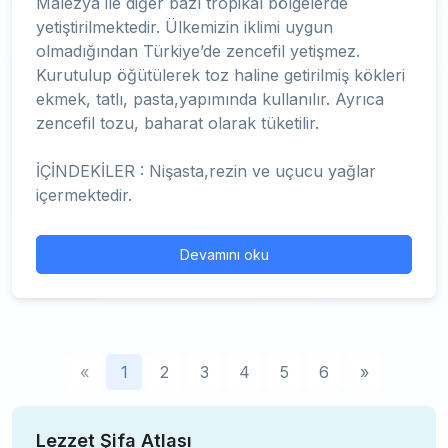
Malezya ile diğer bazı tropikal bölgelerde
yetiştirilmektedir. Ülkemizin iklimi uygun
olmadığından Türkiye’de zencefil yetişmez.
Kurutulup öğütülerek toz haline getirilmiş kökleri
ekmek, tatlı, pasta,yapımında kullanılır. Ayrıca
zencefil tozu, baharat olarak tüketilir.
İÇİNDEKİLER : Nişasta,rezin ve uçucu yağlar
içermektedir.
Devamını oku
«
1
2
3
4
5
6
»
Lezzet Şifa Atlası