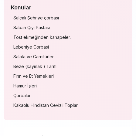
Konular
Salçalı Şehriye çorbası
Sabah Çiyi Pastası
Tost ekmeğinden kanapeler..
Lebeniye Corbasi
Salata ve Garnitürler
Beze (kaymak ) Tarifi
Fırın ve Et Yemekleri
Hamur İşleri
Çorbalar
Kakaolu Hindistan Cevizli Toplar