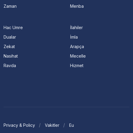
Zaman
Menba
Hac Umre
İlahiler
Dualar
İmla
Zekat
Arapça
Nasihat
Mecelle
Ravda
Hizmet
Privacy & Policy
Vakitler
Eu