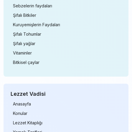
Sebzelerin faydaları
Şifalı Bitkiler
Kuruyemişlerin Faydaları
Şifalı Tohumlar
Şifalı yağlar
Vitaminler
Bitkisel çaylar
Lezzet Vadisi
Anasayfa
Konular
Lezzet Kitaplığı