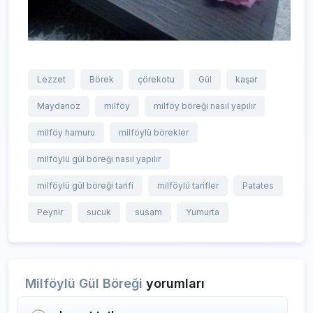
Lezzet
Börek
çörekotu
Gül
kaşar
Maydanoz
milföy
milföy böreği nasıl yapılır
milföy hamuru
milföylü börekler
milföylü gül böreği nasıl yapılır
milföylü gül böreği tarifi
milföylü tarifler
Patates
Peynir
sucuk
susam
Yumurta
Milföylü Gül Böreği
yorumları