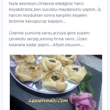
fazla kesmeyin..Ortasına istediğiniz harcı
koyabilirsiniz,ben sucuklu-maydanozlu yaptım...İç
harcını koyduktan sonra karşılıklı köşeleri
birbirine kavuşturup kapayın...
Üzerine yumurta sarısı,arzuya göre susam-
çörekotu serpip,ısınmış fırına verin...Üzeri
kızarana kadar pişirin....Afiyet olsuunn....