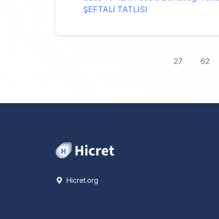
ŞEFTALİ TATLISI
27
62
Hicret.org