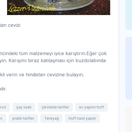
tan cevizi
ricindeki tüm malzemeyi iyice karıştırın.Eğer çok
yin. Karışımı biraz katılaşması için buzdolabında
li verin ve hindistan cevizine bulayın.
lir.
eviz
çay saati
çikolatalı tarifler
ev yapımı truff
mı
pratik tarifler
Tereyağ
truff nasıl yapılır