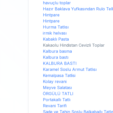
havuçlu toplar
Hazır Baklava Yufkasından Rulo TelK
Hintpare
Hintpare
Hurma Tatlısı
irmik helvası
Kabaklı Pasta
Kakaolu Hindistan Cevizli Toplar
Kalbura basma
Kalbura bastı
KALBURA BASTI
Karamel Soslu Armut Tatlısı
Kemalpasa Tatlisi
Kolay revani
Meyve Salatası
ÖRGÜLÜ TATLI
Portakallı Tatlı
Revani Tarifi
Sade ve Tahin Soslu Balkabağı Tatlıs