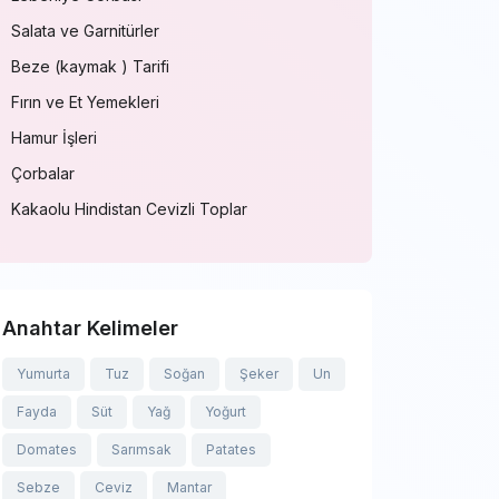
Salata ve Garnitürler
Beze (kaymak ) Tarifi
Fırın ve Et Yemekleri
Hamur İşleri
Çorbalar
Kakaolu Hindistan Cevizli Toplar
Anahtar Kelimeler
Yumurta
Tuz
Soğan
Şeker
Un
Fayda
Süt
Yağ
Yoğurt
Domates
Sarımsak
Patates
Sebze
Ceviz
Mantar