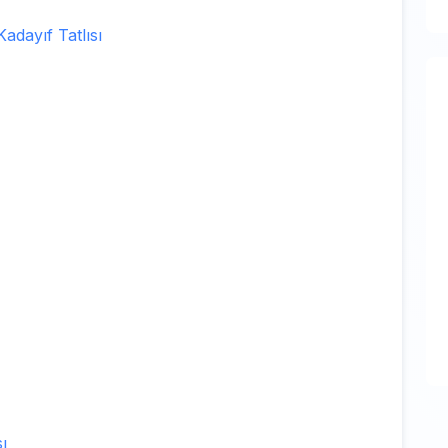
adayıf Tatlısı
ı