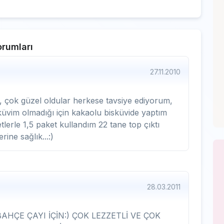
rumları
27.11.2010
 çok güzel oldular herkese tavsiye ediyorum,
küvim olmadığı için kakaolu bisküvide yaptım
erle 1,5 paket kullandım 22 tane top çıktı
rine sağlık...:)
28.03.2011
ÇE ÇAYI İÇİN:) ÇOK LEZZETLİ VE ÇOK