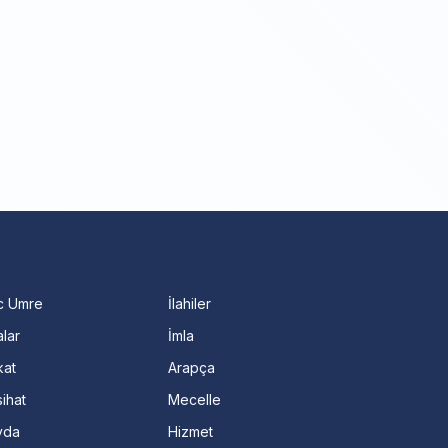
c Umre
İlahiler
lar
İmla
kat
Arapça
ihat
Mecelle
vda
Hizmet