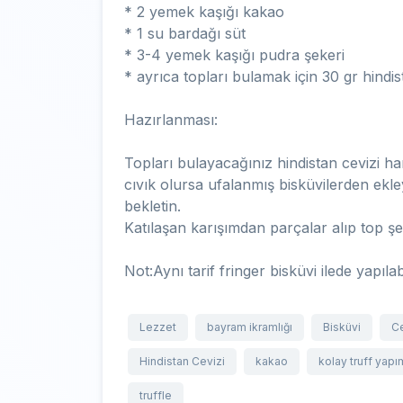
* 2 yemek kaşığı kakao
* 1 su bardağı süt
* 3-4 yemek kaşığı pudra şekeri
* ayrıca topları bulamak için 30 gr hindis
Hazırlanması:
Topları bulayacağınız hindistan cevizi ha
cıvık olursa ufalanmış bisküvilerden ekle
bekletin.
Katılaşan karışımdan parçalar alıp top şek
Not:Aynı tarif fringer bisküvi ilede yapılabi
Lezzet
bayram ikramlığı
Bisküvi
C
Hindistan Cevizi
kakao
kolay truff yapı
truffle