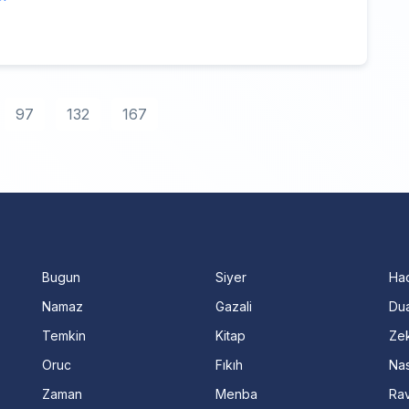
97
132
167
Bugun
Siyer
Ha
Namaz
Gazali
Dua
Temkin
Kitap
Ze
Oruc
Fıkıh
Nas
Zaman
Menba
Ra