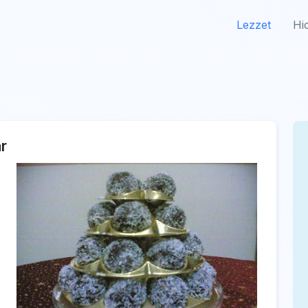
Lezzet
Hi
r