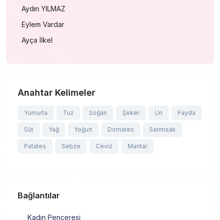
Aydın YILMAZ
Eylem Vardar
Ayça İlkel
Anahtar Kelimeler
Yumurta
Tuz
Soğan
Şeker
Un
Fayda
Süt
Yağ
Yoğurt
Domates
Sarımsak
Patates
Sebze
Ceviz
Mantar
Bağlantılar
Kadın Penceresi