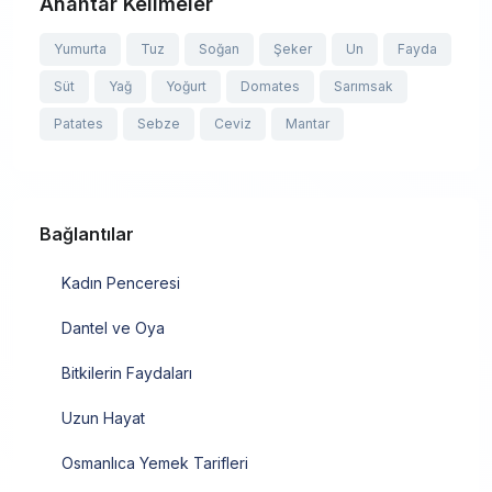
Anahtar Kelimeler
Yumurta
Tuz
Soğan
Şeker
Un
Fayda
Süt
Yağ
Yoğurt
Domates
Sarımsak
Patates
Sebze
Ceviz
Mantar
Bağlantılar
Kadın Penceresi
Dantel ve Oya
Bitkilerin Faydaları
Uzun Hayat
Osmanlıca Yemek Tarifleri