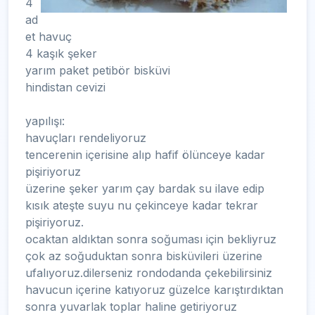
4
ad
et havuç
4 kaşık şeker
yarım paket petibör bisküvi
hindistan cevizi
yapılışı:
havuçları rendeliyoruz
tencerenin içerisine alıp hafif ölünceye kadar
pişiriyoruz
üzerine şeker yarım çay bardak su ilave edip
kısık ateşte suyu nu çekinceye kadar tekrar
pişiriyoruz.
ocaktan aldıktan sonra soğuması için bekliyruz
çok az soğuduktan sonra bisküvileri üzerine
ufalıyoruz.dilerseniz rondodanda çekebilirsiniz
havucun içerine katıyoruz güzelce karıştırdıktan
sonra yuvarlak toplar haline getiriyoruz