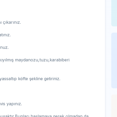
ı çıkarınız.
tınız.
unuz.
i,kıyılmış maydanozu,tuzu,karabiberi
saltıp köfte şekline getiriniz.
vis yapınız.
umuşaktır.Bunları haşlamaya gerek olmadan da