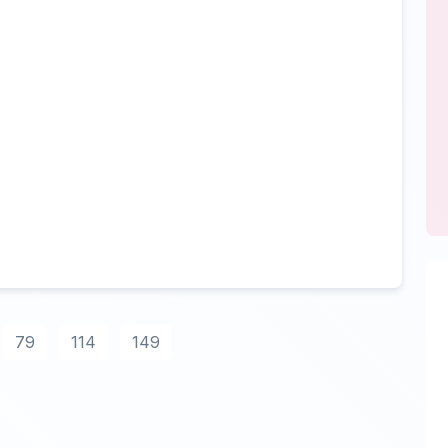
79
114
149