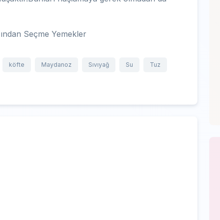
ağından Seçme Yemekler
köfte
Maydanoz
Sıvıyağ
Su
Tuz