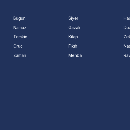
Bugun
Siyer
Ha
Namaz
Gazali
Dua
Temkin
Kitap
Ze
Oruc
Fıkıh
Nas
Zaman
Menba
Ra