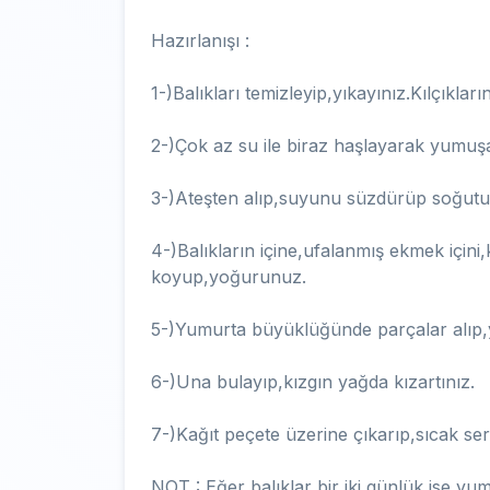
Hazırlanışı :
1-)Balıkları temizleyip,yıkayınız.Kılçıkların
2-)Çok az su ile biraz haşlayarak yumuşa
3-)Ateşten alıp,suyunu süzdürüp soğut
4-)Balıkların içine,ufalanmış ekmek için
koyup,yoğurunuz.
5-)Yumurta büyüklüğünde parçalar alıp,yas
6-)Una bulayıp,kızgın yağda kızartınız.
7-)Kağıt peçete üzerine çıkarıp,sıcak ser
NOT : Eğer balıklar bir iki günlük ise y