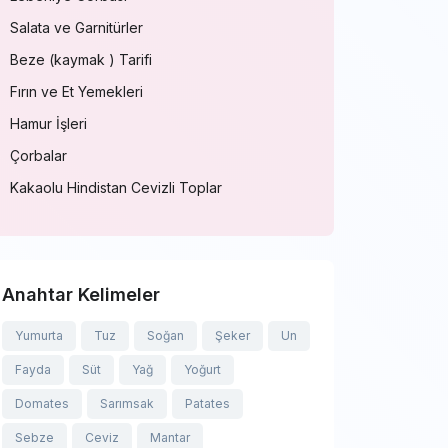
Salata ve Garnitürler
Beze (kaymak ) Tarifi
Fırın ve Et Yemekleri
Hamur İşleri
Çorbalar
Kakaolu Hindistan Cevizli Toplar
Anahtar Kelimeler
Yumurta
Tuz
Soğan
Şeker
Un
Fayda
Süt
Yağ
Yoğurt
Domates
Sarımsak
Patates
Sebze
Ceviz
Mantar