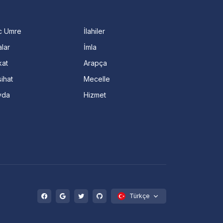
c Umre
İlahiler
lar
İmla
kat
Arapça
ihat
Mecelle
vda
Hizmet
Türkçe