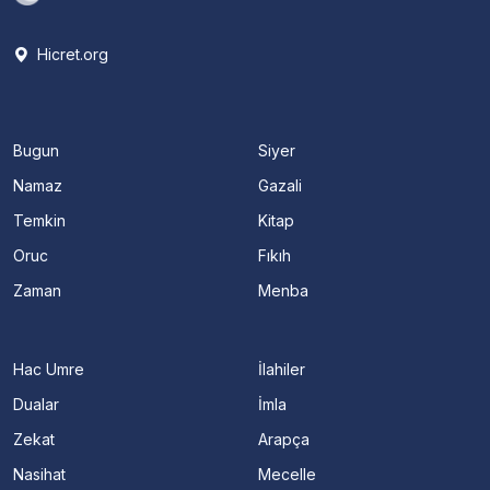
Hicret.org
Bugun
Siyer
Namaz
Gazali
Temkin
Kitap
Oruc
Fıkıh
Zaman
Menba
Hac Umre
İlahiler
Dualar
İmla
Zekat
Arapça
Nasihat
Mecelle