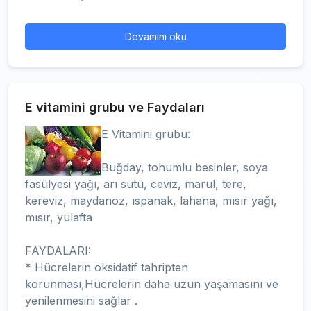
Devamını oku
E vitamini grubu ve Faydaları
E Vitamini grubu:
Buğday, tohumlu besinler, soya
fasülyesi yağı, arı sütü, ceviz, marul, tere,
kereviz, maydanoz, ıspanak, lahana, mısır yağı,
mısır, yulafta
FAYDALARI:
* Hücrelerin oksidatif tahripten
korunması,Hücrelerin daha uzun yaşamasını ve
yenilenmesini sağlar .