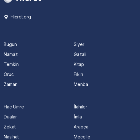
Hicret.org
Bugun
Siyer
Namaz
Gazali
Temkin
Kitap
Oruc
Fıkıh
Zaman
Menba
Hac Umre
İlahiler
Dualar
İmla
Zekat
Arapça
Nasihat
Mecelle