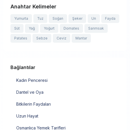
Anahtar Kelimeler
Yumurta
Tuz
Soğan
Şeker
Un
Fayda
Süt
Yağ
Yoğurt
Domates
Sarımsak
Patates
Sebze
Ceviz
Mantar
Bağlantılar
Kadın Penceresi
Dantel ve Oya
Bitkilerin Faydaları
Uzun Hayat
Osmanlıca Yemek Tarifleri