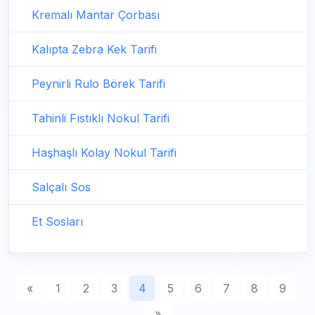
Kremalı Mantar Çorbası
Kalıpta Zebra Kek Tarifi
Peynirli Rulo Börek Tarifi
Tahinli Fıstıklı Nokul Tarifi
Haşhaşlı Kolay Nokul Tarifi
Salçalı Sos
Et Sosları
«
1
2
3
4
5
6
7
8
9
»