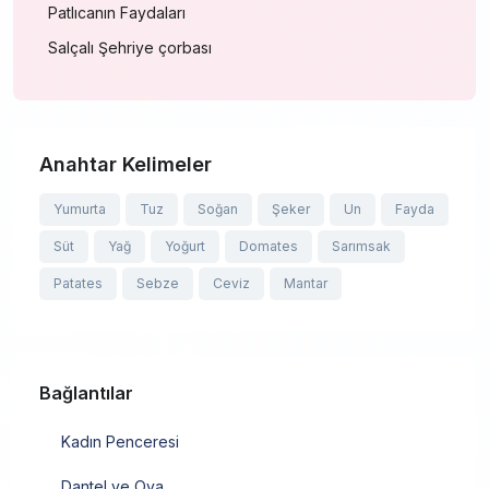
Patlıcanın Faydaları
Salçalı Şehriye çorbası
Anahtar Kelimeler
Yumurta
Tuz
Soğan
Şeker
Un
Fayda
Süt
Yağ
Yoğurt
Domates
Sarımsak
Patates
Sebze
Ceviz
Mantar
Bağlantılar
Kadın Penceresi
Dantel ve Oya