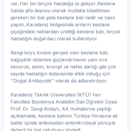
var..Her biri birçok hastalığa iyi geliyor..Kestane
balıda şifa deposu olarak mutlaka tüketilmesi
gereken bir bal..peki kestane balı nedir ve nasıl
yapılır..Karadeniz bölgesinde arıların kestane
çiçeğindeki nektardan ürettiği kestane balı, birçok
hastalığın doğal ilacı olarak kullanılıyor.
Rengi koyu kıvamı gevşek olan kestane balı,
bağışıklık sistemini güçlendirmenin yanı sıra
öksürük, astım, bronşit ve nefes darlığı gibi çok
sayıda hastalığın tedavisinde etkili olduğu için
''Doğal Antibiyotik'' olarak da adlandırılıyor.
Karadeniz Teknik Üniversitesi (KTÜ) Fen
Fakültesi Biyokimya Anabilim Dalı Öğretim Üyesi
Prof. Dr. Sevgi Kolaylı, AA muhabirine yaptığı
açıklamada, kestane balının Türkiye florasına ait
ballar içinde antioksidan-antimikrobiyal yönüyle
değerli bir bal olduğunu söyledi.