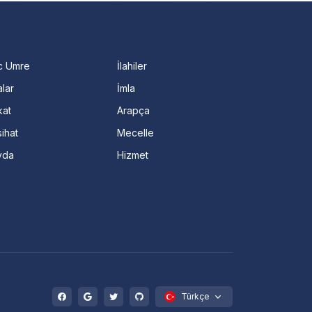
c Umre
İlahiler
lar
İmla
kat
Arapça
ihat
Mecelle
vda
Hizmet
Türkçe