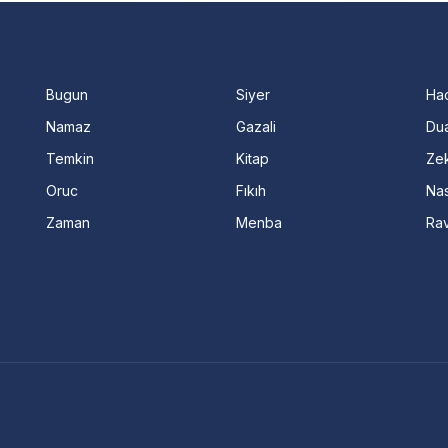
Bugun
Siyer
Ha
Namaz
Gazali
Dua
Temkin
Kitap
Ze
Oruc
Fıkıh
Nas
Zaman
Menba
Ra