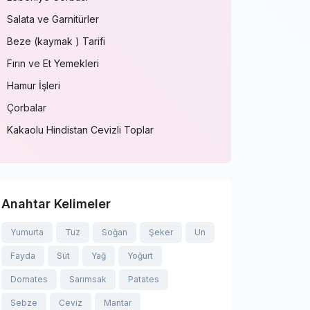
Salata ve Garnitürler
Beze (kaymak ) Tarifi
Fırın ve Et Yemekleri
Hamur İşleri
Çorbalar
Kakaolu Hindistan Cevizli Toplar
Anahtar Kelimeler
Yumurta
Tuz
Soğan
Şeker
Un
Fayda
Süt
Yağ
Yoğurt
Domates
Sarımsak
Patates
Sebze
Ceviz
Mantar