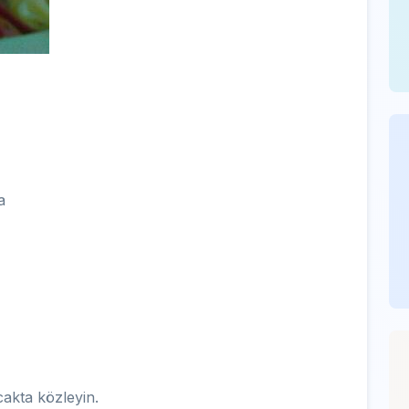
a
cakta közleyin.