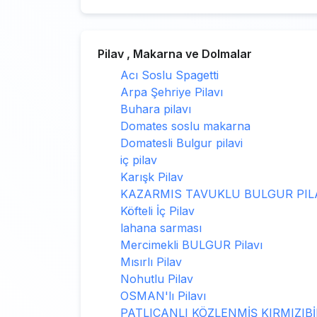
Pilav , Makarna ve Dolmalar
Acı Soslu Spagetti
Arpa Şehriye Pilavı
Buhara pilavı
Domates soslu makarna
Domatesli Bulgur pilavi
iç pilav
Karışk Pilav
KAZARMIS TAVUKLU BULGUR PIL
Köfteli İç Pilav
lahana sarması
Mercimekli BULGUR Pilavı
Mısırlı Pilav
Nohutlu Pilav
OSMAN'lı Pilavı
PATLICANLI KÖZLENMİŞ KIRMIZIB