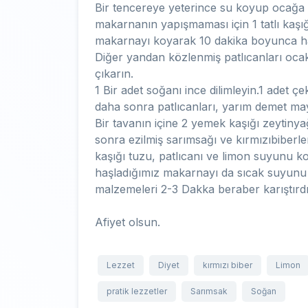
Bir tencereye yeterince su koyup ocağa
makarnanın yapışmaması için 1 tatlı kaşığ
makarnayı koyarak 10 dakika boyunca ha
Diğer yandan közlenmiş patlıcanları ocakt
çıkarın.
1 Bir adet soğanı ince dilimleyin.1 adet çe
daha sonra patlıcanları, yarım demet may
Bir tavanın içine 2 yemek kaşığı zeytinya
sonra ezilmiş sarımsağı ve kırmızıbiberler
kaşığı tuzu, patlıcanı ve limon suyunu k
haşladığımız makarnayı da sıcak suyunu 
malzemeleri 2-3 Dakka beraber karıştırdı
Afiyet olsun.
Lezzet
Diyet
kırmızı biber
Limon
pratik lezzetler
Sarımsak
Soğan