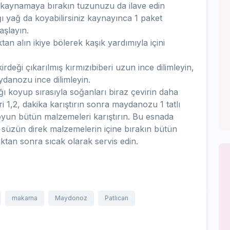
 kaynamaya bırakın tuzunuzu da ilave edin
ı yağ da koyabilirsiniz kaynayınca 1 paket
şlayın.
an alın ikiye bölerek kaşık yardımıyla içini
kirdeği çıkarılmış kırmızıbiberi uzun ince dilimleyin,
danozu ince dilimleyin.
ğı koyup sırasıyla soğanları biraz çevirin daha
i 1,2, dakika karıştırın sonra maydanozu 1 tatlı
oyun bütün malzemeleri karıştırın. Bu esnada
süzün direk malzemelerin içine bırakın bütün
ktan sonra sıcak olarak servis edin.
makarna
Maydonoz
Patlıcan