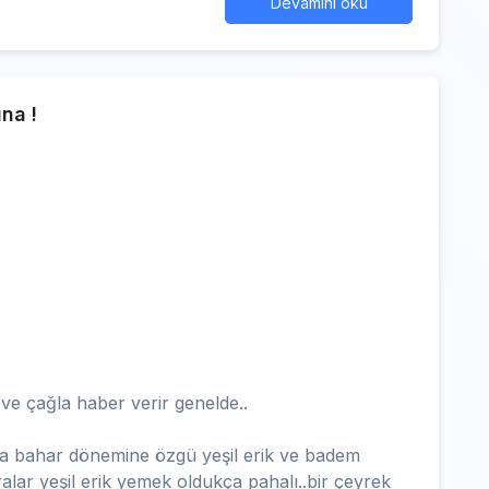
Devamını oku
ına !
 ve çağla haber verir genelde..
yva bahar dönemine özgü yeşil erik ve badem
alar yeşil erik yemek oldukça pahalı..bir çeyrek