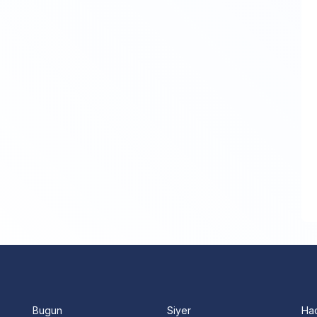
Bugun
Siyer
Ha