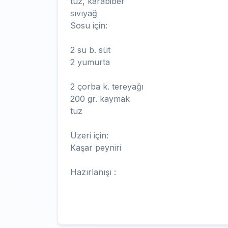
tuz, karabiber
sıvıyağ
Sosu için:
2 su b. süt
2 yumurta
2 çorba k. tereyağı
200 gr. kaymak
tuz
Üzeri için:
Kaşar peyniri
Hazırlanışı :