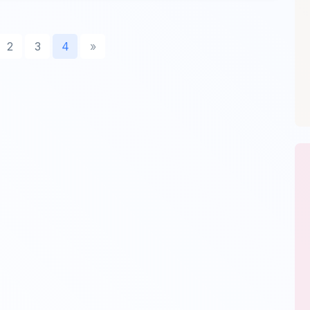
2
3
4
»