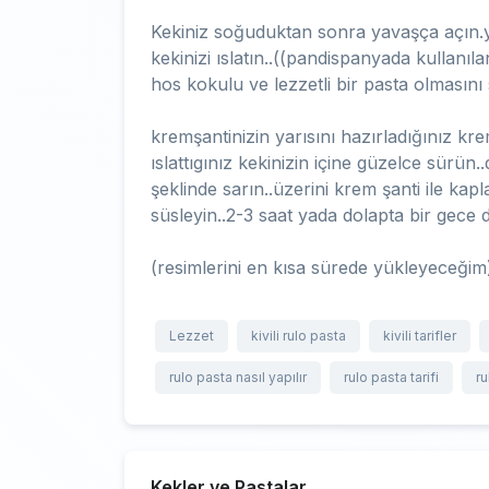
Kekiniz soğuduktan sonra yavaşça açın.y
kekinizi ıslatın..((pandispanyada kullanı
hos kokulu ve lezzetli bir pasta olmasını 
kremşantinizin yarısını hazırladığınız kr
ıslattıgınız kekinizin içine güzelce sürün..d
şeklinde sarın..üzerini krem şanti ile kap
süsleyin..2-3 saat yada dolapta bir gece di
(resimlerini en kısa sürede yükleyeceğim
Lezzet
kivili rulo pasta
kivili tarifler
rulo pasta nasıl yapılır
rulo pasta tarifi
ru
Kekler ve Pastalar