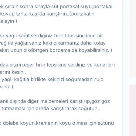
 çırpın.sonra sırayla süt,portakal suyu,portakal
oyup tahta kaşıkla karıştırın..(portakalın
eleyin )
ağlı kağıt serdiğiniz fırın tepsisine ince bir
yağ ile yağlarsanız keki çıkarmanız daha kolay
.fakat uzun dikdörtgen borcama da koyabilirsiniz..)
ak.pişirin.eger fırın tepsisine serdiniz ve kenarları
arını kesin..
p yağlı kağıtla birlikte kekinizi soğumadan rulo
iniz )
nti dışında diğer malzemeleri karıştırıp,göz göz
k tutmaması için arada karıştırarak soğutun..
ayıp dolaba koyun.kremanın koyu olması için sütünü