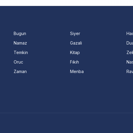
Bugun
Siyer
Ha
Namaz
Gazali
Dua
Temkin
Kitap
Ze
Oruc
Fıkıh
Nas
Zaman
Menba
Ra