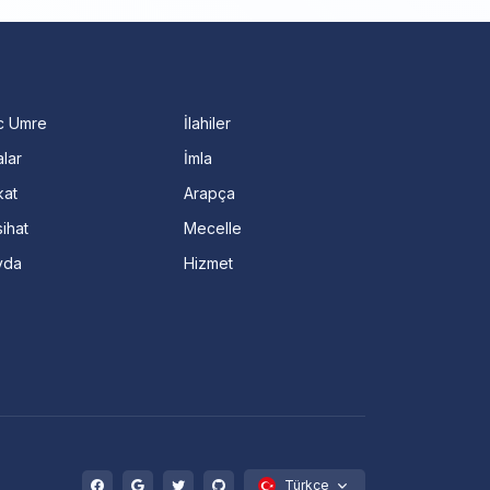
c Umre
İlahiler
lar
İmla
kat
Arapça
ihat
Mecelle
vda
Hizmet
Türkçe