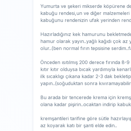
Yumurta ve şekeri mikserde köpürene dek
kabuğu rendesi,un ve diğer malzemeleri k
kabuğunu rendenizin ufak yerinden rend
Hazırladığınız kek hamurunu bekletmeden y
hamur olarak yayın..yağlı kağıdı çok az 
olur..(ben normal fırın tepsisine serdim.
Önceden ısıtılmış 200 derece fırında 8-9 d
kıtır kıtır olduysa bıcak yardımıyla kenarl
ilk sıcaklıgı çıkana kadar 2-3 dak bekleti
yapın..(soğuduktan sonra kıvıramayabilirs
Bu arada bir tencerede krema için kremşa
olana kadar pişirin..ocaktan indirip kabu
kremşantileri tarifine göre sütle hazırl
az koyarak katı bir şanti elde edin..