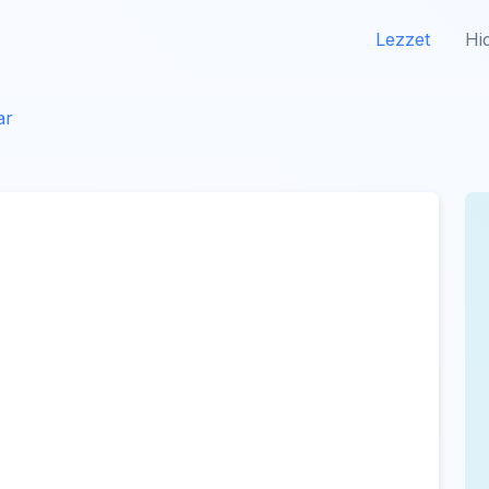
Lezzet
Hi
ar