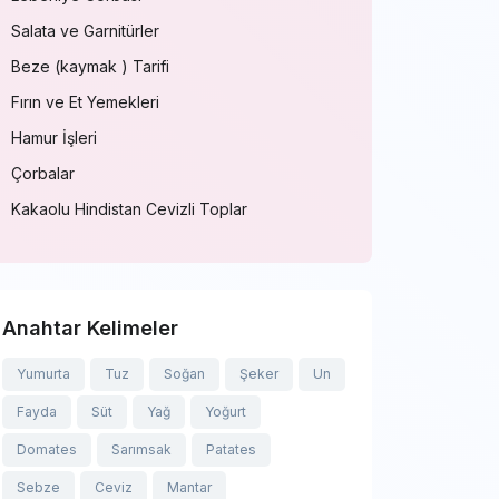
Salata ve Garnitürler
Beze (kaymak ) Tarifi
Fırın ve Et Yemekleri
Hamur İşleri
Çorbalar
Kakaolu Hindistan Cevizli Toplar
Anahtar Kelimeler
Yumurta
Tuz
Soğan
Şeker
Un
Fayda
Süt
Yağ
Yoğurt
Domates
Sarımsak
Patates
Sebze
Ceviz
Mantar