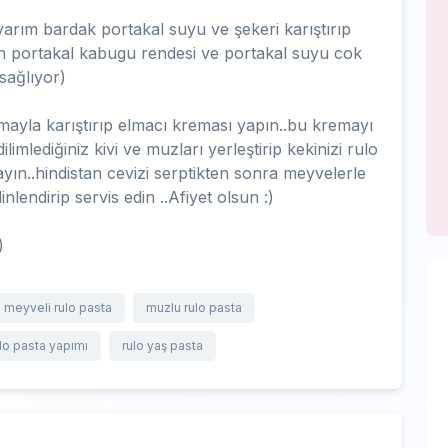
arım bardak portakal suyu ve şekeri karıştırıp
lan portakal kabugu rendesi ve portakal suyu cok
sağlıyor)
emayla karıştırıp elmacı kreması yapın..bu kremayı
ilimlediğiniz kivi ve muzları yerleştirip kekinizi rulo
layın..hindistan cevizi serptikten sonra meyvelerle
nlendirip servis edin ..Afiyet olsun :)
)
meyveli rulo pasta
muzlu rulo pasta
lo pasta yapımı
rulo yaş pasta