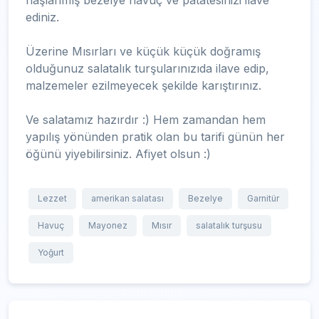
haşlanmış bezelye havuç ve patatesinizi ilave
ediniz.
Üzerine Mısırları ve küçük küçük doğramış
olduğunuz salatalık turşularınızıda ilave edip,
malzemeler ezilmeyecek şekilde karıştırınız.
Ve salatamız hazırdır :) Hem zamandan hem
yapılış yönünden pratik olan bu tarifi günün her
öğünü yiyebilirsiniz. Afiyet olsun :)
Lezzet
amerikan salatası
Bezelye
Garnitür
Havuç
Mayonez
Mısır
salatalık turşusu
Yoğurt