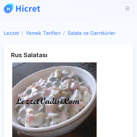
Lezzet
Yemek Tarifleri
Salata ve Garnitürler
Rus Salatası