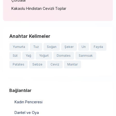
Çorbalar
Kakaolu Hindistan Cevizli Toplar
Anahtar Kelimeler
Yumurta
Tuz
Soğan
Şeker
Un
Fayda
Süt
Yağ
Yoğurt
Domates
Sarımsak
Patates
Sebze
Ceviz
Mantar
Bağlantılar
Kadın Penceresi
Dantel ve Oya