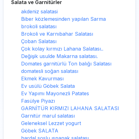
Salata ve Garnitürler
akdeniz salatasi
Biber közlemesinden yapılan Sarma
brokoli salatası
Brokoli ve Karnıbahar Salatası
Çoban Salatası
Çok kolay kırmızı Lahana Salatası..
Değişik usulde Makarna salatası.
Domates garnitürlü Ton balığı Salatası
domatesli soğan salatası
Ekmek Kavurması
Ev usülü Göbek Salata
Ev Yapımı Mayonezli Patates
Fasülye Piyazı
GARNİTÜR KIRMIZI LAHANA SALATASI
Garnitür marul salatası
Geleneksel Lezzet yogurt
Göbek SALATA
hardal soslu ıspanak salatası