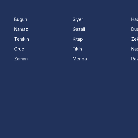
Bugun
Siyer
Ha
Namaz
Gazali
Dua
Temkin
Kitap
Ze
Oruc
Fıkıh
Nas
Zaman
Menba
Ra