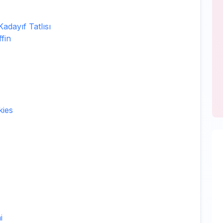
adayıf Tatlısı
fin
kies
i