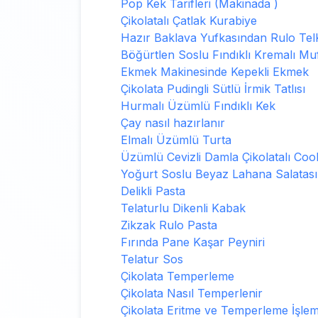
Pop Kek Tarifleri (Makinada )
Çikolatalı Çatlak Kurabiye
Hazır Baklava Yufkasından Rulo TelK
Böğürtlen Soslu Fındıklı Kremalı Muf
Ekmek Makinesinde Kepekli Ekmek
Çikolata Pudingli Sütlü İrmik Tatlısı
Hurmalı Üzümlü Fındıklı Kek
Çay nasıl hazırlanır
Elmalı Üzümlü Turta
Üzümlü Cevizli Damla Çikolatalı Coo
Yoğurt Soslu Beyaz Lahana Salatası
Delikli Pasta
Telaturlu Dikenli Kabak
Zikzak Rulo Pasta
Fırında Pane Kaşar Peyniri
Telatur Sos
Çikolata Temperleme
Çikolata Nasıl Temperlenir
Çikolata Eritme ve Temperleme İşlem