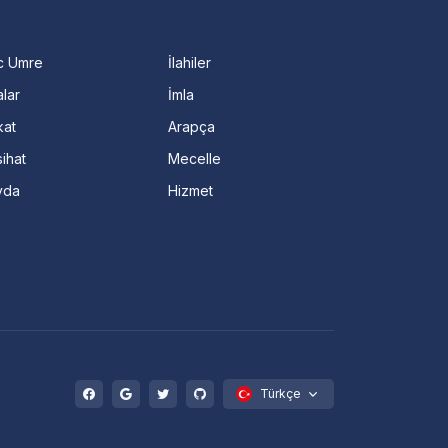
c Umre
İlahiler
lar
İmla
kat
Arapça
ihat
Mecelle
vda
Hizmet
Türkçe