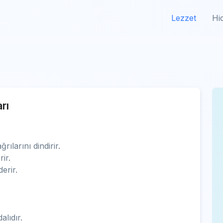
Lezzet
Hi
rı
ılarını dindirir.
ir.
erir.
alıdır.