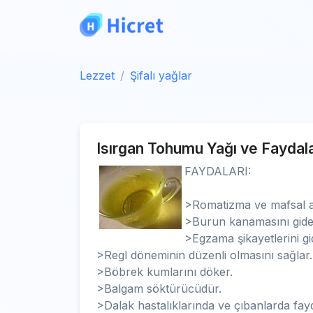
Lezzet
Şifalı yağlar
Isırgan Tohumu Yağı ve Faydala
FAYDALARI:
>Romatizma ve mafsal ağr
>Burun kanamasını gider
>Egzama şikayetlerini gid
>Regl döneminin düzenli olmasını sağlar.
>Böbrek kumlarını döker.
>Balgam söktürücüdür.
>Dalak hastalıklarında ve çıbanlarda fayd