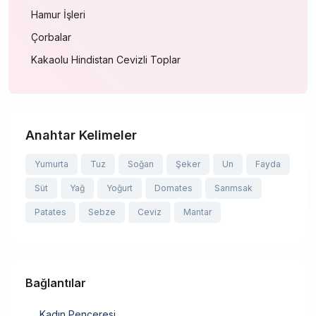
Hamur İşleri
Çorbalar
Kakaolu Hindistan Cevizli Toplar
Anahtar Kelimeler
Yumurta
Tuz
Soğan
Şeker
Un
Fayda
Süt
Yağ
Yoğurt
Domates
Sarımsak
Patates
Sebze
Ceviz
Mantar
Bağlantılar
Kadın Penceresi