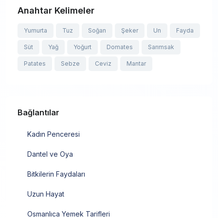
Anahtar Kelimeler
Yumurta
Tuz
Soğan
Şeker
Un
Fayda
Süt
Yağ
Yoğurt
Domates
Sarımsak
Patates
Sebze
Ceviz
Mantar
Bağlantılar
Kadın Penceresi
Dantel ve Oya
Bitkilerin Faydaları
Uzun Hayat
Osmanlıca Yemek Tarifleri