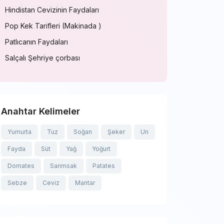
Hindistan Cevizinin Faydaları
Pop Kek Tarifleri (Makinada )
Patlıcanın Faydaları
Salçalı Şehriye çorbası
Anahtar Kelimeler
Yumurta
Tuz
Soğan
Şeker
Un
Fayda
Süt
Yağ
Yoğurt
Domates
Sarımsak
Patates
Sebze
Ceviz
Mantar