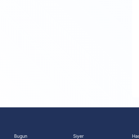
Bugun
Siyer
Ha