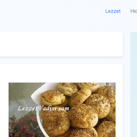
Lezzet
Hi
e