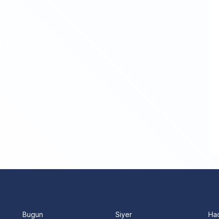
Bugun
Siyer
Ha