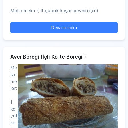
Malzemeler ( 4 çubuk kaşar peyniri için)
Devamını oku
Avcı Böreği (İçli Köfte Böreği )
Ma
lze
me
ler:
1
kg
yuf
ka