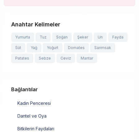
Anahtar Kelimeler
Yumurta
Tuz
Soğan
Şeker
Un
Fayda
Süt
Yağ
Yoğurt
Domates
Sarımsak
Patates
Sebze
Ceviz
Mantar
Bağlantılar
Kadın Penceresi
Dantel ve Oya
Bitkilerin Faydaları