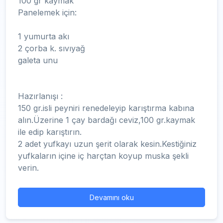
100 gr kaymak
Panelemek için:
1 yumurta akı
2 çorba k. sıvıyağ
galeta unu
Hazırlanışı :
150 gr.isli peyniri renedeleyip karıştırma kabına
alın.Üzerine 1 çay bardağı ceviz,100 gr.kaymak
ile edip karıştırın.
2 adet yufkayı uzun şerit olarak kesin.Kestiğiniz
yufkaların içine iç harçtan koyup muska şekli
verin.
Devamını oku