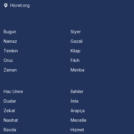
Hicret.org
Bugun
Siyer
Namaz
Gazali
Temkin
Kitap
Oruc
Fıkıh
Zaman
Menba
Hac Umre
İlahiler
Dualar
İmla
Zekat
Arapça
Nasihat
Mecelle
Ravda
Hizmet