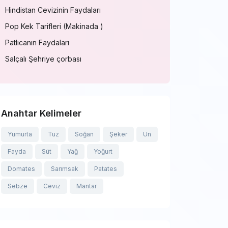
Hindistan Cevizinin Faydaları
Pop Kek Tarifleri (Makinada )
Patlıcanın Faydaları
Salçalı Şehriye çorbası
Anahtar Kelimeler
Yumurta
Tuz
Soğan
Şeker
Un
Fayda
Süt
Yağ
Yoğurt
Domates
Sarımsak
Patates
Sebze
Ceviz
Mantar