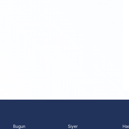
Bugun
Siyer
Ha