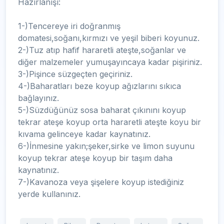
Hazırlanışı:
1-)Tencereye iri doğranmış
domatesi,soğanı,kırmızı ve yeşil biberi koyunuz.
2-)Tuz atıp hafif hararetli ateşte,soğanlar ve
diğer malzemeler yumuşayıncaya kadar pişiriniz.
3-)Pişince süzgeçten geçiriniz.
4-)Baharatları beze koyup ağızlarını sıkıca
bağlayınız.
5-)Süzdüğünüz sosa baharat çıkınını koyup
tekrar ateşe koyup orta hararetli ateşte koyu bir
kıvama gelinceye kadar kaynatınız.
6-)İnmesine yakın;şeker,sirke ve limon suyunu
koyup tekrar ateşe koyup bir taşım daha
kaynatınız.
7-)Kavanoza veya şişelere koyup istediğiniz
yerde kullanınız.