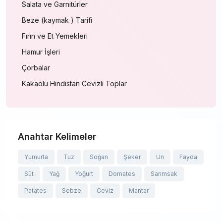
Salata ve Garnitürler
Beze (kaymak ) Tarifi
Fırın ve Et Yemekleri
Hamur İşleri
Çorbalar
Kakaolu Hindistan Cevizli Toplar
Anahtar Kelimeler
Yumurta
Tuz
Soğan
Şeker
Un
Fayda
Süt
Yağ
Yoğurt
Domates
Sarımsak
Patates
Sebze
Ceviz
Mantar