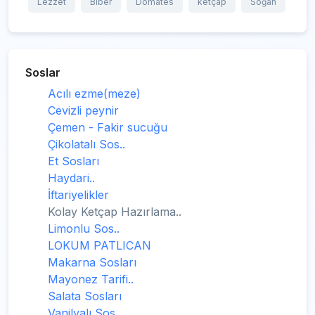
Lezzet
Biber
Domates
ketçap
Soğan
Soslar
Acılı ezme(meze)
Cevizli peynir
Çemen - Fakir sucuğu
Çikolatalı Sos..
Et Sosları
Haydari..
İftariyelikler
Kolay Ketçap Hazırlama..
Limonlu Sos..
LOKUM PATLICAN
Makarna Sosları
Mayonez Tarifi..
Salata Sosları
Vanilyalı Sos..