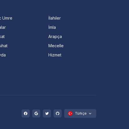
c Umre
İlahiler
lar
İmla
kat
Arapça
ihat
Mecelle
vda
Hizmet
Türkçe