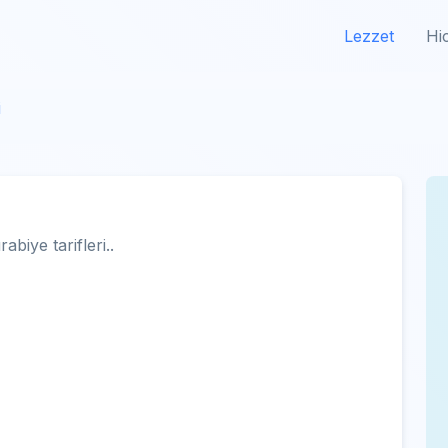
Lezzet
Hi
i
abiye tarifleri..