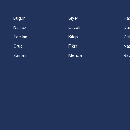
Bugun
Siyer
Ha
Namaz
Gazali
Dua
Temkin
Kitap
Ze
Oruc
Fıkıh
Nas
Zaman
Menba
Ra