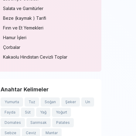
Salata ve Garnitürler
Beze (kaymak ) Tarifi
Fırın ve Et Yemekleri
Hamur İşleri
Çorbalar
Kakaolu Hindistan Cevizli Toplar
Anahtar Kelimeler
Yumurta
Tuz
Soğan
Şeker
Un
Fayda
Süt
Yağ
Yoğurt
Domates
Sarımsak
Patates
Sebze
Ceviz
Mantar