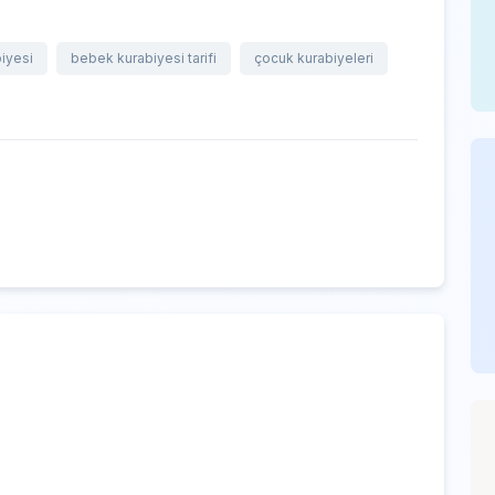
iyesi
bebek kurabiyesi tarifi
çocuk kurabiyeleri