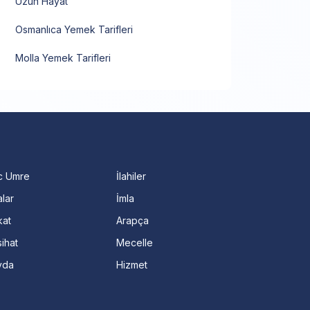
Uzun Hayat
Osmanlıca Yemek Tarifleri
Molla Yemek Tarifleri
c Umre
İlahiler
lar
İmla
kat
Arapça
ihat
Mecelle
vda
Hizmet