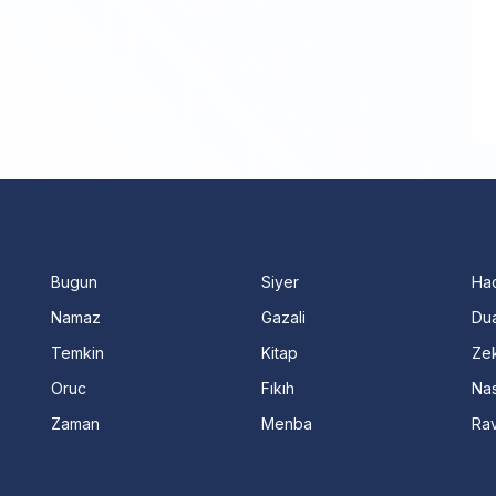
Bugun
Siyer
Ha
Namaz
Gazali
Dua
Temkin
Kitap
Ze
Oruc
Fıkıh
Nas
Zaman
Menba
Ra