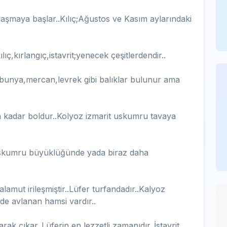
laşmaya başlar..Kılıç;Ağustos ve Kasım aylarındaki
ıç,kırlangıç,istavrit;yenecek çeşitlerdendir..
rbunya,mercan,levrek gibi balıklar bulunur ama
 kadar boldur..Kolyoz izmarit uskumru tavaya
skumru büyüklüğünde yada biraz daha
alamut irileşmiştir..Lüfer turfandadır..Kalyoz
de avlanan hamsi vardır..
k çıkar..Lüferin en lezzetli zamanıdır..İstavrit