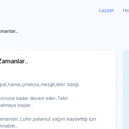
Lezzet
Hi
manlar..
Zamanlar..
al,hamsi,çinekop,mezgit,tekir balığı
 sonuna kadar devam eder..Tekir
zalmaya başlar..
manıdır..Lüfer,palamut yağını kaybettiği için
ınabilir..