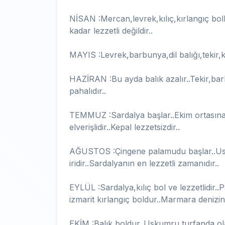
NİSAN :Mercan,levrek,kılıç,kırlangıç bol
kadar lezzetli değildir..
MAYIS :Levrek,barbunya,dil balığı,tekir,kıl
HAZİRAN :Bu ayda balık azalır..Tekir,ba
pahalıdır..
TEMMUZ :Sardalya başlar..Ekim ortasına
elverişlidir..Kepal lezzetsizdir..
AĞUSTOS :Çingene palamudu başlar..U
iridir..Sardalyanın en lezzetli zamanıdır..
EYLÜL :Sardalya,kılıç bol ve lezzetlidir..P
izmarit kırlangıç boldur..Marmara denizin
EKİM :Balık boldur..Uskumru turfanda olara