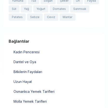
Yumurta
Tuz
Soğan
Şeker
Un
Fayda
Süt
Yağ
Yoğurt
Domates
Sarımsak
Patates
Sebze
Ceviz
Mantar
Bağlantılar
Kadın Penceresi
Dantel ve Oya
Bitkilerin Faydaları
Uzun Hayat
Osmanlıca Yemek Tarifleri
Molla Yemek Tarifleri